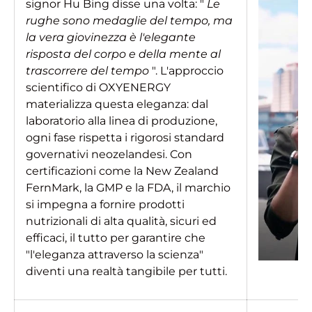
signor Hu Bing disse una volta: "
Le
United States Dollar
rughe sono medaglie del tempo, ma
la vera giovinezza è l'elegante
SHOP NOW
risposta del corpo e della mente al
trascorrere del tempo
". L'approccio
scientifico di OXYENERGY
materializza questa eleganza: dal
laboratorio alla linea di produzione,
ogni fase rispetta i rigorosi standard
governativi neozelandesi. Con
certificazioni come la New Zealand
FernMark, la GMP e la FDA, il marchio
si impegna a fornire prodotti
nutrizionali di alta qualità, sicuri ed
efficaci, il tutto per garantire che
"l'eleganza attraverso la scienza"
diventi una realtà tangibile per tutti.