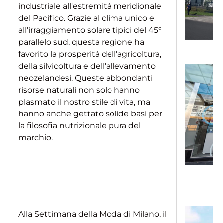
industriale all'estremità meridionale
del Pacifico. Grazie al clima unico e
all'irraggiamento solare tipici del 45°
parallelo sud, questa regione ha
favorito la prosperità dell'agricoltura,
della silvicoltura e dell'allevamento
neozelandesi. Queste abbondanti
risorse naturali non solo hanno
We detected you're in Ohio, United States.
plasmato il nostro stile di vita, ma
We don't ship to
United States
. Please select your
hanno anche gettato solide basi per
shipping country
la filosofia nutrizionale pura del
marchio.
Ship to
undefined
Language
Italian
Alla Settimana della Moda di Milano, il
Currency