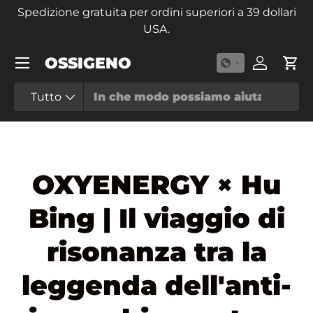
Spedizione gratuita per ordini superiori a 39 dollari
Passa ai contenuti
USA.
Menu
OSSIGENO
Accedi
Carr
Di
Tipo prodotto
Tutto
OXYENERGY × Hu
Bing | Il viaggio di
risonanza tra la
leggenda dell'anti-