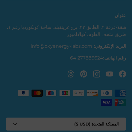
عنوان
شقة/غرفة ٢، الطابق ٢٣، برج غرينفيلد، ساحة كونكورديا رقم ١،
طريق متحف العلوم، كوالالمبور
البريد الإلكتروني:
info@oxyenergy-labs.com
رقم الهاتف:
+64 277886624
فيسبوك
يوتيوب
انستغرام
بينترست
الخيوط
طرق الدفع المقبولة
البلد/المنطقة
المملكة المتحدة (USD $)