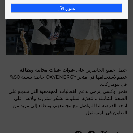
تسوق الآن
حصل جميع الحاضرين على
عبوات عينات مجانية
وبطاقة
خصم
لاستخدامها في متجر OXYENERGY
خاصة بنسبة 50%
في نيوماركت.
تفخر أوكسي إنرجي بدعم الفعاليات المجتمعية التي تشجع على
الصحة الشاملة والتغذية السليمة. نشكر سترونغ بيلاتس على
إتاحة الفرصة لنا للتواصل مع مجتمعهم، ونتطلع إلى مزيد من
التعاون في المستقبل.