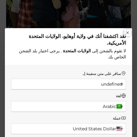
لقد اكتشفنا أنك في ولاية أوهايو، الولايات المتحدة
الأمريكية.
لا نقوم بالشحن إلى
الولايات المتحدة
. يرجى اختيار بلد الشحن
الخاص بك
خلال عرض تقديمي موجز، عرّف فريق أوكسي إنرجي بفلسفة
العلامة التجارية ومنهجها العلمي في مجال التغذية الوظيفية.
ودُعي الحضور للتعرف أكثر على مكونات مكملات أوكسي
سافر على متن سفينة لِـ
إنرجي وفوائدها واستخداماتها، حيث أبدى الكثيرون اهتماماً كبيراً
undefined
بالمنتجات المصممة خصيصاً لصحة المرأة وأسلوب حياتها
النشط.
لغة
Arabic
عملة
United States Dollar