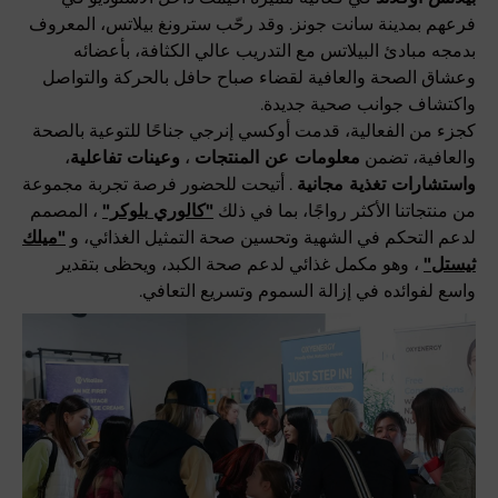
فرعهم بمدينة سانت جونز. وقد رحّب سترونغ بيلاتس، المعروف
بدمجه مبادئ البيلاتس مع التدريب عالي الكثافة، بأعضائه
وعشاق الصحة والعافية لقضاء صباح حافل بالحركة والتواصل
واكتشاف جوانب صحية جديدة.
كجزء من الفعالية، قدمت أوكسي إنرجي جناحًا للتوعية بالصحة
والعافية، تضمن
معلومات عن المنتجات
،
وعينات تفاعلية
،
واستشارات تغذية مجانية
. أتيحت للحضور فرصة تجربة مجموعة
من منتجاتنا الأكثر رواجًا، بما في ذلك
"كالوري
بلوكر"
، المصمم
لدعم التحكم في الشهية وتحسين صحة التمثيل الغذائي، و
"ميلك
ثيستل"
، وهو مكمل غذائي لدعم صحة الكبد، ويحظى بتقدير
واسع لفوائده في إزالة السموم وتسريع التعافي.