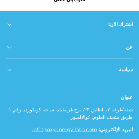
اشترك الآن!
عن
سياسة
عنوان
شقة/غرفة ٢، الطابق ٢٣، برج غرينفيلد، ساحة كونكورديا رقم ١،
طريق متحف العلوم، كوالالمبور
البريد الإلكتروني:
info@oxyenergy-labs.com