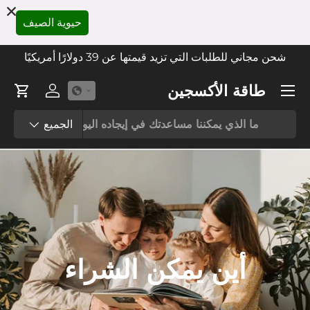
حيوية الصيف
انتقل إل
شحن مجاني للطلبات التي تزيد قيمتها عن 39 دولارًا أمريكيًا
قائمة طعام
طاقة الأكسجين
تسجيل الدخ
عربة 
يبحث
نوع المنتج
الجميع
أين يمكن الشراء