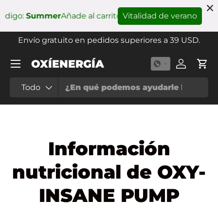
digo:
Summer
Añade al carrito y desbloquea
Vitalidad de verano
un regalo so
Ir al contenido
Envío gratuito en pedidos superiores a 39 USD.
Menú
OXÍENERGÍA
Iniciar se
Carr
Buscar
Tipo de producto
Todo
Información
nutricional de OXY-
INSANE PUMP