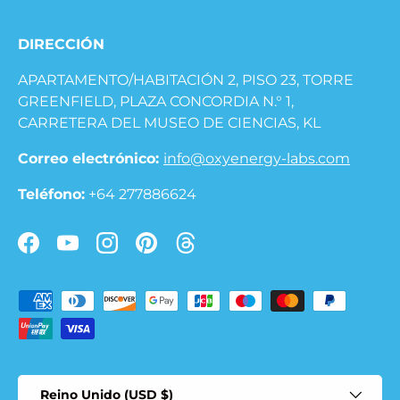
DIRECCIÓN
APARTAMENTO/HABITACIÓN 2, PISO 23, TORRE
GREENFIELD, PLAZA CONCORDIA N.° 1,
CARRETERA DEL MUSEO DE CIENCIAS, KL
Correo electrónico:
info@oxyenergy-labs.com
Teléfono:
+64 277886624
Facebook
YouTube
Instagram
Pinterest
Trapos
Formas de pago aceptadas
País/Región
Reino Unido (USD $)