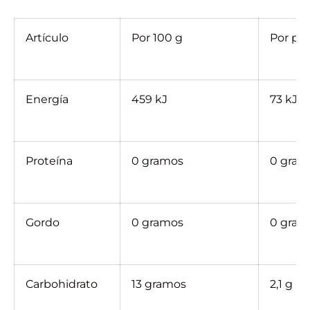
Artículo
Por 100 g
Por por
Energía
459 kJ
73 kJ
Proteína
0 gramos
0 gram
Gordo
0 gramos
0 gram
Carbohidrato
13 gramos
2,1 g